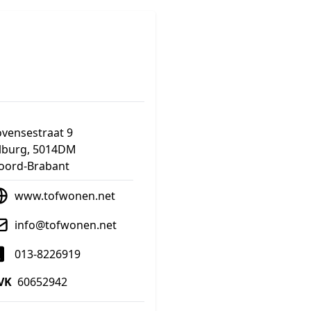
ovensestraat 9
ilburg, 5014DM
oord-Brabant
www.tofwonen.net
info@tofwonen.net
013-8226919
VK
60652942