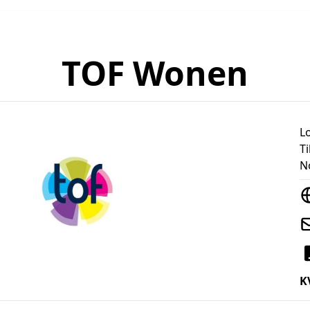
TOF Wonen
L
T
N
K